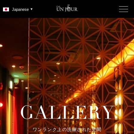
G
A
L
L
E
R
Y
ワンランク上の洗練された空間