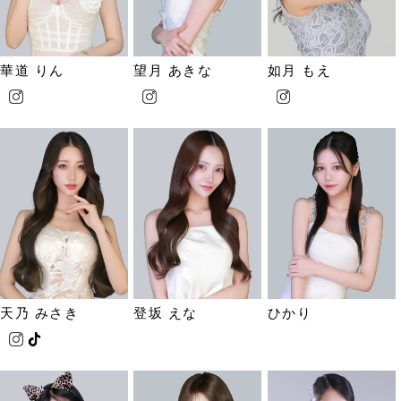
華道 りん
望月 あきな
如月 もえ
天乃 みさき
登坂 えな
ひかり