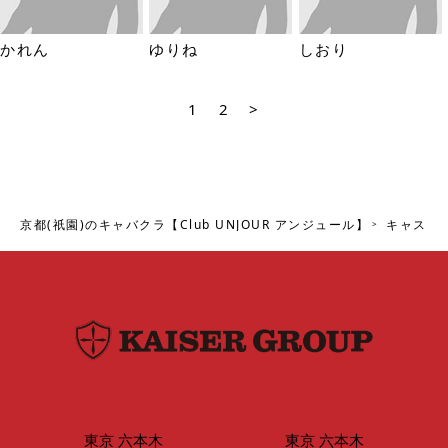
かれん
ゆりね
しおり
1
2
>
京都(祇園)のキャバクラ【Club UNJOUR アンジュール】
キャスト
東京 六本木
東京 六本木