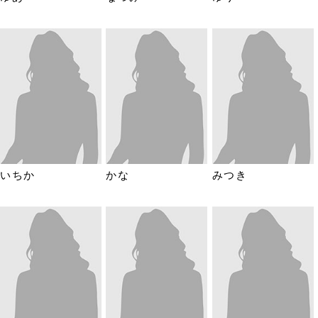
いちか
かな
みつき