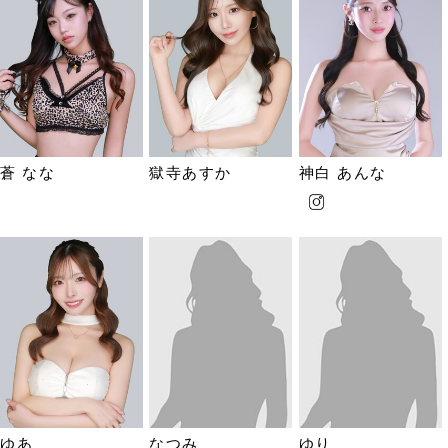
蒼 なな
獄寺あすか
神白 あんな
ゆあ
なつみ
ゆり