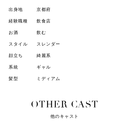
出身地
京都府
経験職種
飲食店
お酒
飲む
スタイル
スレンダー
顔立ち
綺麗系
系統
ギャル
髪型
ミディアム
O
T
H
E
R
C
A
S
T
他のキャスト