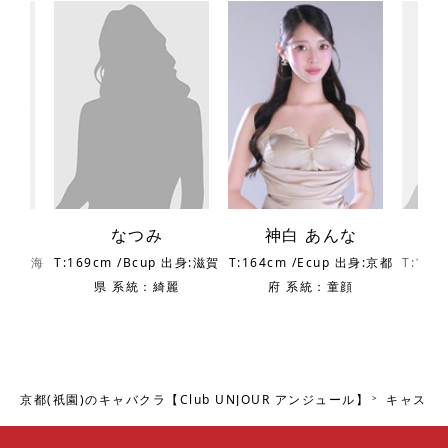
なつみ
神白 あんな
 出身:北海
T:169cm /Bcup 出身:滋賀
T:164cm /Ecup 出身:京都
T:165
麗
県 系統：綺麗
府 系統：童顔
京都(祇園)のキャバクラ【Club UNJOUR アンジュール】
キャスト