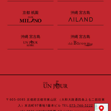
京都 祇園
沖縄 宮古島
沖縄 宮古島
沖縄 宮古島
〒605-0085 京都府京都市東山区 （大和大路通四条上る二筋目東
入）末吉町97番地1藤本ビル TEL.
075-746-5222