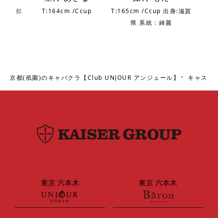
 出身:京都
T:164cm /Ccup
T:165cm /Ccup 出身:滋賀
T:
麗
県 系統：綺麗
京都(祇園)のキャバクラ【Club UNJOUR アンジュール】
キャスト
東京 六本木
東京 六本木