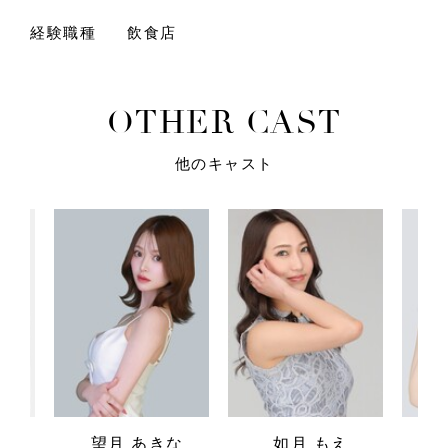
経験職種
飲食店
O
T
H
E
R
C
A
S
T
他のキャスト
望月 あきな
如月 もえ